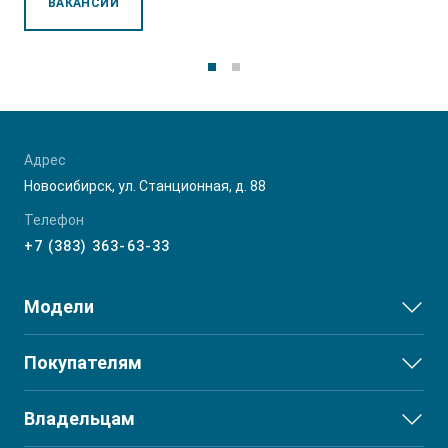
ВАКАНСИИ
T9 Пикап
от 3 619 000 ₽*
Адрес
Новосибирск, ул. Станционная, д. 88
Телефон
RF8 Минивэн
+7 (383) 363-63-33
от 4 774 000 ₽*
Модели
JS3
Покупателям
JS6
Выбор и покупка
Владельцам
J7