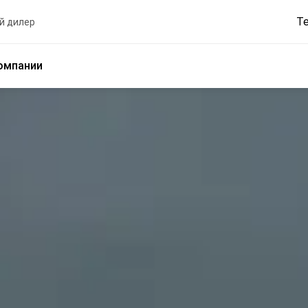
Т
й дилер
омпании