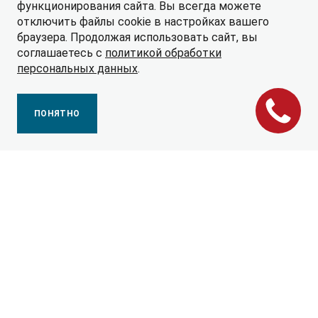
функционирования сайта. Вы всегда можете
отключить файлы cookie в настройках вашего
браузера. Продолжая использовать сайт, вы
соглашаетесь с
политикой обработки
персональных данных
.
ПОНЯТНО
КОМПАНИЯ JAC MOTORS
Полное название — Anhui Jianghuai Automobile Co.,
Ltd. JAC – производитель легковых автомобилей,
пикапов, коммерческой техники с 60-летней
историей.