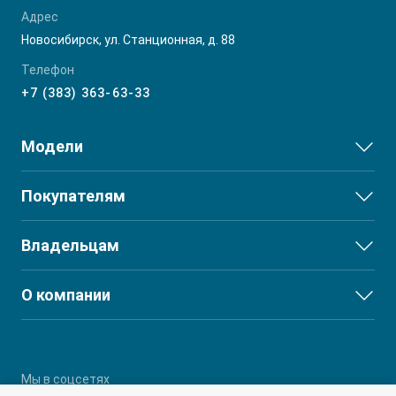
Адрес
Новосибирск, ул. Станционная, д. 88
Телефон
+7 (383) 363-63-33
Модели
JS3
Покупателям
JS6
Выбор и покупка
Владельцам
J7
Финансы и услуги
T8
Сервис
О компании
T8 PRO
Поддержка
О дилерском центре
T9
Партнеры
RF8
Мы в соцсетях