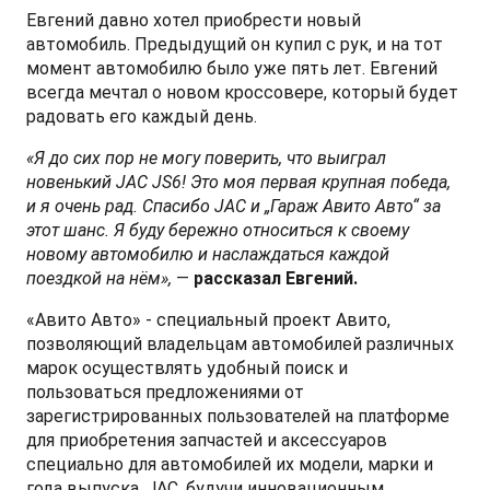
Евгений давно хотел приобрести новый
автомобиль. Предыдущий он купил с рук, и на тот
момент автомобилю было уже пять лет. Евгений
всегда мечтал о новом кроссовере, который будет
T9 Пикап
радовать его каждый день.
от 3 619 000 ₽*
«Я до сих пор не могу поверить, что выиграл
новенький JAC JS6! Это моя первая крупная победа,
и я очень рад. Спасибо JAC и „Гараж Авито Авто“ за
этот шанс. Я буду бережно относиться к своему
RF8 Минивэн
новому автомобилю и наслаждаться каждой
поездкой на нём»,
—
рассказал Евгений.
от 4 774 000 ₽*
«Авито Авто» - специальный проект Авито,
позволяющий владельцам автомобилей различных
марок осуществлять удобный поиск и
пользоваться предложениями от
зарегистрированных пользователей на платформе
для приобретения запчастей и аксессуаров
специально для автомобилей их модели, марки и
года выпуска. JAC, будучи инновационным