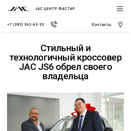
JAC ЦЕНТР ФАСТАР
Контакты
+7 (383) 363-63-33
Стильный и
технологичный кроссовер
JAC JS6 обрел своего
МОДЕЛИ
владельца
ПОКУПАТЕЛЯМ
ВЛАДЕЛЬЦАМ
О КОМПАНИИ
ВЫБОР И ПОКУПКА
СЕРВИС
О ДИЛЕРСКОМ ЦЕНТРЕ
JS3 Кроссовер
Спецпредложения
Записаться на сервис
Новости
от 1 484 000 ₽*
Видеообзоры модельного ряда JAC
Полезная информация
Блог