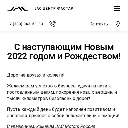
JAC ЦЕНТР ФАСТАР
Контакты
+7 (383) 363-63-33
С наступающим Новым
2022 годом и Рождеством!
МОДЕЛИ
ПОКУПАТЕЛЯМ
ВЛАДЕЛЬЦАМ
О КОМПАНИИ
Дорогие друзья и коллеги!
Желаем вам успехов в бизнесе, удачи на пути к
ВЫБОР И ПОКУПКА
СЕРВИС
О ДИЛЕРСКОМ ЦЕНТРЕ
поставленным целям, покорения новых вершин, и
JS3 Кроссовер
тысяч километров безопасных дорог!
Спецпредложения
Записаться на сервис
Новости
от 1 484 000 ₽*
Пусть каждый день будет наполнен позитивом и
энергией, принося с собой положительные эмоции!
Видеообзоры модельного ряда JAC
Полезная информация
Блог
С уважением, команда JAC Motors Россия