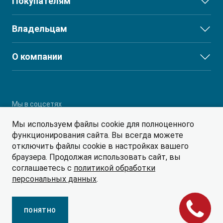
Покупателям
JS6
Выбор и покупка
Владельцам
J7
Финансы и услуги
T8
Сервис
О компании
T8 PRO
Поддержка
О дилерском центре
T9
Партнеры
RF8
Мы в соцсетях
Мы используем файлы cookie для полноценного
функционирования сайта. Вы всегда можете
отключить файлы cookie в настройках вашего
браузера. Продолжая использовать сайт, вы
соглашаетесь с
политикой обработки
© 2026
персональных данных
.
Политика обработки персональных данных
Сделано в ПЕРКС
ПОНЯТНО