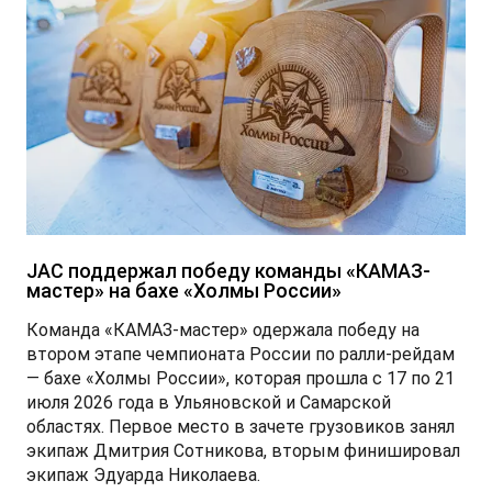
T9 Пикап
от 3 619 000 ₽*
RF8 Минивэн
JAC поддержал победу команды «КАМАЗ-
от 4 774 000 ₽*
мастер» на бахе «Холмы России»
Команда «КАМАЗ-мастер» одержала победу на
втором этапе чемпионата России по ралли-рейдам
— бахе «Холмы России», которая прошла с 17 по 21
июля 2026 года в Ульяновской и Самарской
областях. Первое место в зачете грузовиков занял
экипаж Дмитрия Сотникова, вторым финишировал
экипаж Эдуарда Николаева.