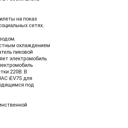
илеты на показ
социальных сетях.
водом.
остным охлаждением
атель пиковой
няет электромобиль
Электромобиль
тки 220В. В
JAC iEV7S для
ходящимся под
динственной