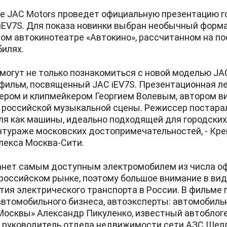
ве JAC Motors проведет официальную презентацию г
iEV7S. Для показа новинки выбран необычный форма
ном автокинотеатре «Автокино», рассчитанном на п
билях.
могут не только познакомиться с новой моделью JAC
ильм, посвященный JAC iEV7S. Презентационная ле
ром и клипмейкером Георгием Волевым, автором в
 российской музыкальной сцены. Режиссер постара
ля как машины, идеально подходящей для городских
антураже московских достопримечательностей, - Кр
лекса Москва-Сити.
анет самым доступным электромобилем из числа о
российском рынке, поэтому большое внимание в ви
тия электрического транспорта в России. В фильме
втомобильного бизнеса, автоэксперты: автомобиль
Москвы» Александр Пикуленко, известный автоблог
 руководитель отдела недвижимости сети АЗС Шелл