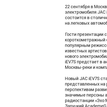
22 сентября в Моск
электромобиля JAC 
состоится в столич
на легковых автомо
Гости презентации с
короткометражный ф
популярным режиссе
известных артистов
нового электромоби
iEV7S предстает в 
Москвы-реки и комп
Новый JAC iEV7S ст
представленных на 
перспективам разви
значимые персоны а
радиостанции «Эхо 
Заруцкий AcademeG,