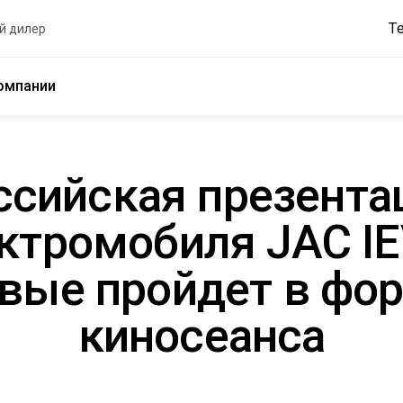
Т
й дилер
омпании
ссийская презента
ктромобиля JAC I
вые пройдет в фо
киносеанса