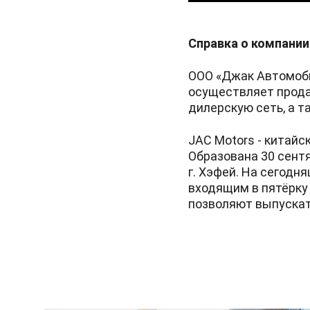
Справка о компании
ООО «Джак Автомоби
осуществляет прода
дилерскую сеть, а т
JAC Motors - китай
Образована 30 сентя
г. Хэфей. На сегод
входящим в пятёрку
позволяют выпускать