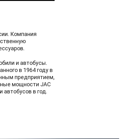
сии. Компания
бственную
ессуаров.
обили и автобусы.
анного в 1964 году в
ичным предприятием,
енные мощности JAC
 автобусов в год.