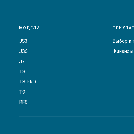
МОДЕЛИ
ПОКУПА
JS3
Выбор и 
JS6
Финансы 
J7
T8
T8 PRO
T9
RF8