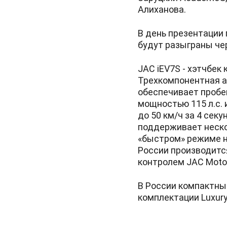
Алиханова.
В день презентации
будут разыграны чер
JAC iEV7S - хэтчбек
Трехкомпонентная а
обеспечивает пробег
мощностью 115 л.с.
до 50 км/ч за 4 сек
поддерживает нескол
«быстром» режиме на
России производитс
контролем JAC Moto
В России компактны
комплектации Luxury