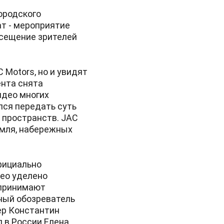
ородского
т - мероприятие
осещение зрителей
 Motors, но и увидят
нта снята
идео многих
лся передать суть
 пространств. JAC
емля, набережных
фициально
део уделено
 принимают
ный обозреватель
ер Константин
 в России Елена