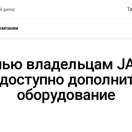
Т
й дилер
омпании
нью владельцам JA
 доступно дополни
оборудование