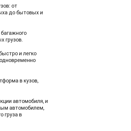
зов: от
ыха до бытовых и
 багажного
х грузов.
быстро и легко
и одновременно
форма в кузов,
кции автомобиля, и
ным автомобилем,
о груза в