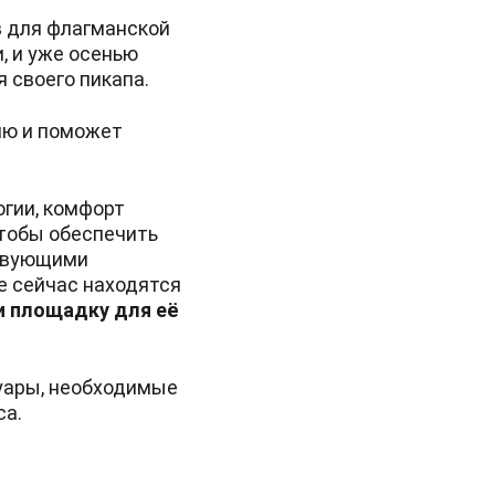
в для флагманской
, и уже осенью
 своего пикапа.
лю и поможет
огии, комфорт
Чтобы обеспечить
ствующими
е сейчас находятся
и площадку для её
суары, необходимые
са.