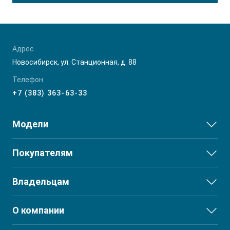
Адрес
Новосибирск, ул. Станционная, д. 88
Телефон
+7 (383) 363-63-33
Модели
JS3
Покупателям
JS6
Выбор и покупка
Владельцам
J7
Финансы и услуги
T8
Сервис
О компании
T8 PRO
Поддержка