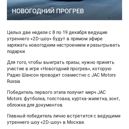
СМИ о нас
ФИНАНСЫ И УСЛУГИ
ПОДДЕРЖКА
JS6 Кроссовер
от 1 949 000 ₽*
Кредитование
Помощь на дорогах
Контакты
Лизинг
Дополнительные программы помощи на дорогах
Правовая информация
Целых две недели с 8 по 19 декабря ведущие
утреннего «2D-шоу» будут в прямом эфире
J7 Лифтбек
заряжать новогодним настроением и разыгрывать
Кредитный калькулятор
Регламент ТО
Партнеры
от 1 749 000 ₽*
подарки.
Руководство по обслуживанию и гарантия
Для того, чтобы выиграть призы, нужно принять
участие в игре «Новогодний прогрев», которую
Радио Шансон проводит совместно с JAC Motors
Руководства по эксплуатации
JAC T8 Пикап
Russia.
от 2 504 000 ₽*
Победитель первого этапа получит мерч JAC
Motors: футболка, толстовка, куртка-жилетка, зонт,
обложка для документов.
Главный победитель лично встретится с ведущими
JAC T8 PRO Пикап
утреннего шоу «2D-шоу» в Москве.
от 2 759 000 ₽*