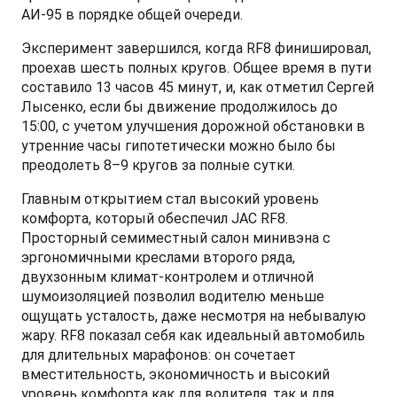
АИ-95 в порядке общей очереди.
Эксперимент завершился, когда RF8 финишировал,
проехав шесть полных кругов. Общее время в пути
T9 Пикап
составило 13 часов 45 минут, и, как отметил Сергей
Лысенко, если бы движение продолжилось до
от 3 619 000 ₽*
15:00, с учетом улучшения дорожной обстановки в
утренние часы гипотетически можно было бы
преодолеть 8–9 кругов за полные сутки.
Главным открытием стал высокий уровень
RF8 Минивэн
комфорта, который обеспечил JAC RF8.
от 4 774 000 ₽*
Просторный семиместный салон минивэна с
эргономичными креслами второго ряда,
двухзонным климат-контролем и отличной
шумоизоляцией позволил водителю меньше
ощущать усталость, даже несмотря на небывалую
жару. RF8 показал себя как идеальный автомобиль
для длительных марафонов: он сочетает
вместительность, экономичность и высокий
уровень комфорта как для водителя, так и для