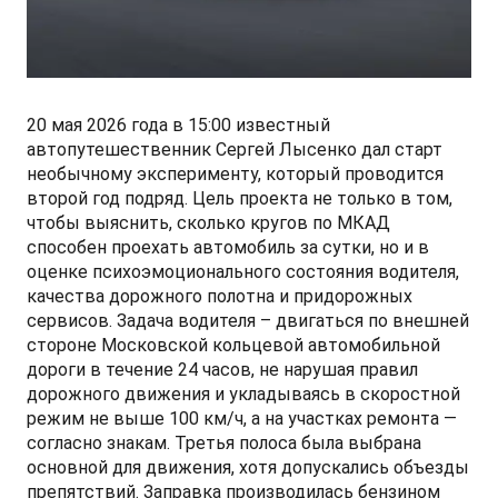
СМИ о нас
ФИНАНСЫ И УСЛУГИ
ПОДДЕРЖКА
JS6 Кроссовер
от 1 949 000 ₽*
Кредитование
Помощь на дорогах
Контакты
Лизинг
Дополнительные программы помощи на дорогах
Правовая информация
20 мая 2026 года в 15:00 известный
автопутешественник Сергей Лысенко дал старт
J7 Лифтбек
необычному эксперименту, который проводится
Кредитный калькулятор
Регламент ТО
Партнеры
от 1 749 000 ₽*
второй год подряд. Цель проекта не только в том,
чтобы выяснить, сколько кругов по МКАД
Руководство по обслуживанию и гарантия
способен проехать автомобиль за сутки, но и в
оценке психоэмоционального состояния водителя,
Руководства по эксплуатации
качества дорожного полотна и придорожных
JAC T8 Пикап
сервисов. Задача водителя – двигаться по внешней
от 2 504 000 ₽*
стороне Московской кольцевой автомобильной
дороги в течение 24 часов, не нарушая правил
дорожного движения и укладываясь в скоростной
режим не выше 100 км/ч, а на участках ремонта —
согласно знакам. Третья полоса была выбрана
JAC T8 PRO Пикап
основной для движения, хотя допускались объезды
от 2 759 000 ₽*
препятствий. Заправка производилась бензином