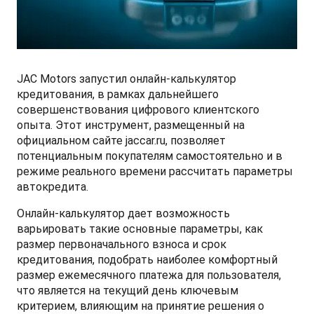
СМИ о нас
ФИНАНСЫ И УСЛУГИ
ПОДДЕРЖКА
JS6 Кроссовер
от 1 949 000 ₽*
Кредитование
Помощь на дорогах
Контакты
Лизинг
Дополнительные программы помощи на дорогах
Правовая информация
JAC Motors запустил онлайн-калькулятор
кредитования, в рамках дальнейшего
J7 Лифтбек
совершенствования цифрового клиентского
Кредитный калькулятор
Регламент ТО
Партнеры
от 1 749 000 ₽*
опыта. Этот инструмент, размещенный на
официальном сайте jaccar.ru, позволяет
Руководство по обслуживанию и гарантия
потенциальным покупателям самостоятельно и в
режиме реального времени рассчитать параметры
Руководства по эксплуатации
автокредита.
JAC T8 Пикап
Онлайн-калькулятор дает возможность
от 2 504 000 ₽*
варьировать такие основные параметры, как
размер первоначального взноса и срок
кредитования, подобрать наиболее комфортный
размер ежемесячного платежа для пользователя,
JAC T8 PRO Пикап
что является на текущий день ключевым
критерием, влияющим на принятие решения о
от 2 759 000 ₽*