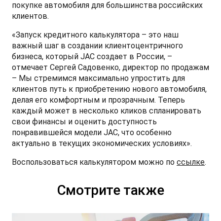
покупке автомобиля для большинства российских
клиентов.
«Запуск кредитного калькулятора – это наш
важный шаг в создании клиентоцентричного
T9 Пикап
бизнеса, который JAC создает в России, –
от 3 619 000 ₽*
отмечает Сергей Садовенко, директор по продажам
– Мы стремимся максимально упростить для
клиентов путь к приобретению нового автомобиля,
делая его комфортным и прозрачным. Теперь
каждый может в несколько кликов спланировать
RF8 Минивэн
свои финансы и оценить доступность
от 4 774 000 ₽*
понравившейся модели JAC, что особенно
актуально в текущих экономических условиях».
Воспользоваться калькулятором можно по
ссылке
.
Смотрите также