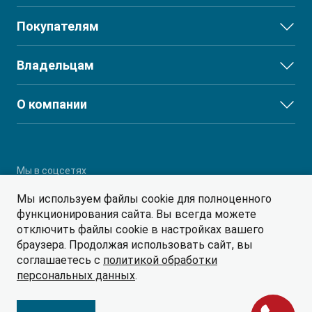
JS3
Покупателям
JS6
Выбор и покупка
Владельцам
J7
Финансы и услуги
T8
Сервис
О компании
T8 PRO
Поддержка
О дилерском центре
T9
Партнеры
RF8
Мы в соцсетях
Мы используем файлы cookie для полноценного
функционирования сайта. Вы всегда можете
отключить файлы cookie в настройках вашего
браузера. Продолжая использовать сайт, вы
соглашаетесь с
политикой обработки
© 2026
персональных данных
.
Политика обработки персональных данных