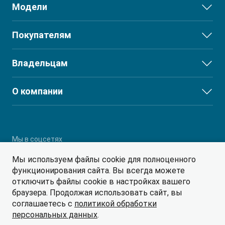
Модели
JS3
Покупателям
T9 Пикап
JS6
Выбор и покупка
Владельцам
от 3 619 000 ₽*
J7
Финансы и услуги
T8
Сервис
О компании
T8 PRO
Поддержка
RF8 Минивэн
О дилерском центре
T9
от 4 774 000 ₽*
Партнеры
RF8
Мы в соцсетях
Мы используем файлы cookie для полноценного
функционирования сайта. Вы всегда можете
отключить файлы cookie в настройках вашего
браузера. Продолжая использовать сайт, вы
соглашаетесь с
политикой обработки
© 2026
персональных данных
.
Политика обработки персональных данных