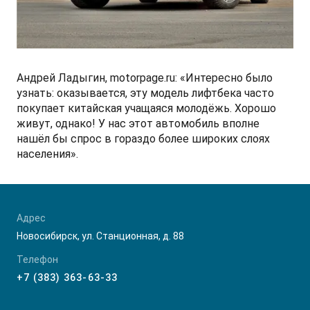
СМИ о нас
ФИНАНСЫ И УСЛУГИ
ПОДДЕРЖКА
JS6 Кроссовер
от 1 949 000 ₽*
Кредитование
Помощь на дорогах
Контакты
Лизинг
Дополнительные программы помощи на дорогах
Правовая информация
Андрей Ладыгин, motorpage.ru: «Интересно было
узнать: оказывается, эту модель лифтбека часто
J7 Лифтбек
покупает китайская учащаяся молодёжь. Хорошо
Кредитный калькулятор
Регламент ТО
Партнеры
от 1 749 000 ₽*
живут, однако! У нас этот автомобиль вполне
нашёл бы спрос в гораздо более широких слоях
Руководство по обслуживанию и гарантия
населения».
Руководства по эксплуатации
JAC T8 Пикап
от 2 504 000 ₽*
Адрес
Новосибирск, ул. Станционная, д. 88
Телефон
+7 (383) 363-63-33
JAC T8 PRO Пикап
от 2 759 000 ₽*