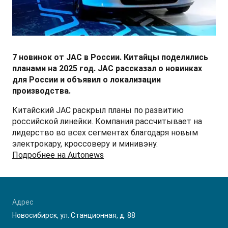
СМИ о нас
ФИНАНСЫ И УСЛУГИ
ПОДДЕРЖКА
JS6 Кроссовер
от 1 949 000 ₽*
Кредитование
Помощь на дорогах
Контакты
Лизинг
Дополнительные программы помощи на дорогах
Правовая информация
7 новинок от JAC в России. Китайцы поделились
планами на 2025 год. JAC рассказал о новинках
J7 Лифтбек
для России и объявил о локализации
Кредитный калькулятор
Регламент ТО
Партнеры
от 1 749 000 ₽*
производства.
Руководство по обслуживанию и гарантия
Китайский JAC раскрыл планы по развитию
российской линейки. Компания рассчитывает на
лидерство во всех сегментах благодаря новым
Руководства по эксплуатации
JAC T8 Пикап
электрокару, кроссоверу и минивэну.
Подробнее на Autonews
от 2 504 000 ₽*
Адрес
JAC T8 PRO Пикап
Новосибирск, ул. Станционная, д. 88
от 2 759 000 ₽*